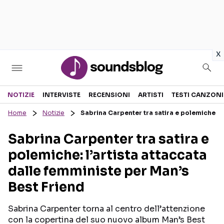
in
x
Sezioni
NOTIZIE
INTERVISTE
RECENSIONI
ARTISTI
TESTI CANZONI
Home
Notizie
Sabrina Carpenter tra satira e polemiche: l’
NOTIZIE
ARTISTI
Sabrina Carpenter tra satira e
RECENSIONI MUSICALI
TESTI CANZONI
polemiche: l’artista attaccata
INTERVISTE
TOUR ED EVENTI
dalle femministe per Man’s
GOSSIP E CURIOSITÀ
TALENT SHOW
Best Friend
Sabrina Carpenter torna al centro dell’attenzione
con la copertina del suo nuovo album Man’s Best