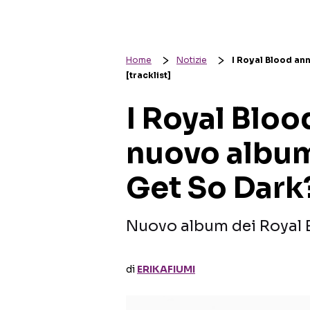
Home
Notizie
I Royal Blood an
[tracklist]
I Royal Bloo
nuovo albu
Get So Dark?
Nuovo album dei Royal B
di
ERIKAFIUMI