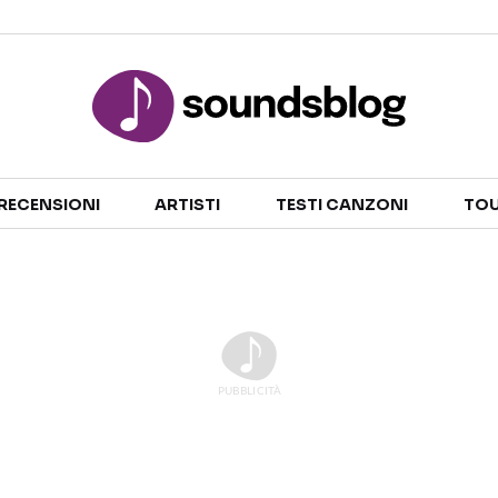
Sezioni
RECENSIONI
ARTISTI
TESTI CANZONI
TOU
NOTIZIE
ARTISTI
RECENSIONI MUSICALI
TESTI CANZONI
INTERVISTE
TOUR ED EVENTI
GOSSIP E CURIOSITÀ
TALENT SHOW