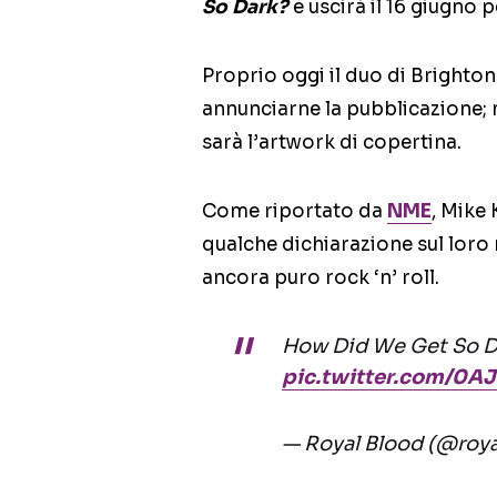
So Dark?
e uscirà il 16 giugno
Proprio oggi il duo di Brighton
annunciarne la pubblicazione; n
sarà l’artwork di copertina.
Come riportato da
NME
, Mike
qualche dichiarazione sul loro 
ancora puro rock ‘n’ roll.
How Did We Get So D
pic.twitter.com/0A
— Royal Blood (@roy