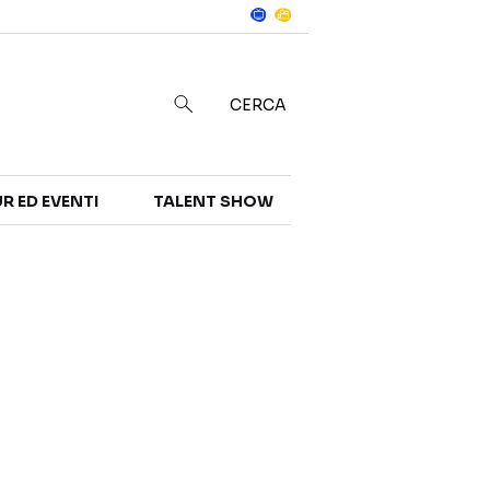
Notizie
in
CERCA
R ED EVENTI
TALENT SHOW