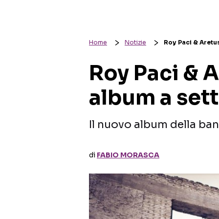
Home
Notizie
Roy Paci & Aretu
Roy Paci & 
album a set
Il nuovo album della ba
di
FABIO MORASCA