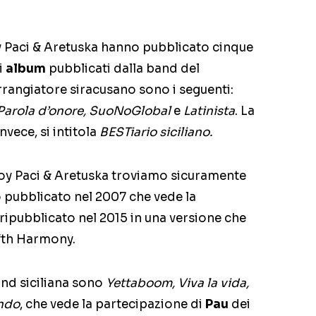
oy Paci & Aretuska hanno pubblicato cinque
i
album
pubblicati dalla band del
rangiatore siracusano sono i seguenti:
 Parola d’onore, SuoNoGlobal
e
Latinista
. La
nvece, si intitola
BESTiario siciliano.
 Roy Paci & Aretuska troviamo sicuramente
o pubblicato nel 2007 che vede la
 ripubblicato nel 2015 in una versione che
ifth Harmony.
band siciliana sono
Yettaboom, Viva la vida,
undo
, che vede la partecipazione di
Pau
dei