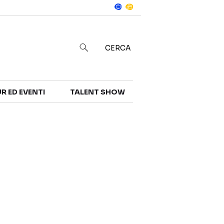
Notizie
in
CERCA
R ED EVENTI
TALENT SHOW