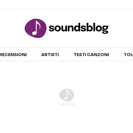
Sezioni
RECENSIONI
ARTISTI
TESTI CANZONI
TOU
NOTIZIE
ARTISTI
RECENSIONI MUSICALI
TESTI CANZONI
INTERVISTE
TOUR ED EVENTI
GOSSIP E CURIOSITÀ
TALENT SHOW