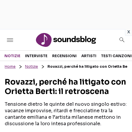
in
x
Sezioni
NOTIZIE
INTERVISTE
RECENSIONI
ARTISTI
TESTI CANZONI
Home
Notizie
Rovazzi, perché ha litigato con Orietta Berti
NOTIZIE
ARTISTI
Rovazzi, perché ha litigato con
RECENSIONI MUSICALI
TESTI CANZONI
Orietta Berti: il retroscena
INTERVISTE
TOUR ED EVENTI
GOSSIP E CURIOSITÀ
TALENT SHOW
Tensione dietro le quinte del nuovo singolo estivo:
vacanze improvvise, ritardi e frecciatine tra la
cantante emiliana e l’artista milanese mettono in
discussione la loro intesa professionale.