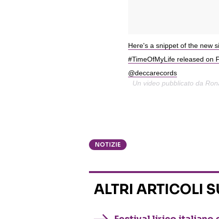
Here's a snippet of the new 
#TimeOfMyLife released on Fe
@deccarecords
Un video pubblicato da Rona
NOTIZIE
ALTRI ARTICOLI 
Festival lirico italian