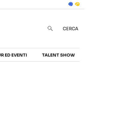
Notizie
in
CERCA
R ED EVENTI
TALENT SHOW