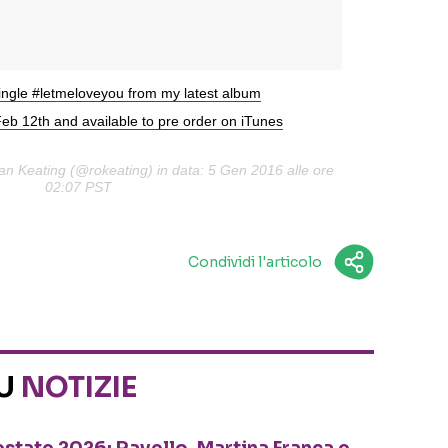
single #letmeloveyou from my latest album
b 12th and available to pre order on iTunes
n Keating (@rokeating) in data: 5 Gen 2016 alle ore
02:07 PST
Condividi l'articolo
SU
NOTIZIE
o estate 2026: Ravello, Martina Franca e