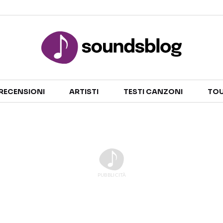
Sezioni
RECENSIONI
ARTISTI
TESTI CANZONI
TOU
NOTIZIE
ARTISTI
RECENSIONI MUSICALI
TESTI CANZONI
INTERVISTE
TOUR ED EVENTI
GOSSIP E CURIOSITÀ
TALENT SHOW