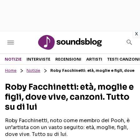
in
x
Sezioni
NOTIZIE
INTERVISTE
RECENSIONI
ARTISTI
TESTI CANZONI
Home
Notizie
Roby Facchinetti: età, moglie e figli, dove viv
NOTIZIE
ARTISTI
Roby Facchinetti: età, moglie e
RECENSIONI MUSICALI
TESTI CANZONI
figli, dove vive, canzoni. Tutto
INTERVISTE
TOUR ED EVENTI
su di lui
GOSSIP E CURIOSITÀ
TALENT SHOW
Roby Facchinetti, noto come membro dei Pooh, è
un’artista con un vasto seguito: età, moglie, figli,
dove vive. Tutto su di lui.