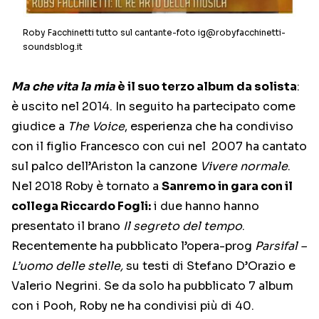
Roby Facchinetti tutto sul cantante-foto ig@robyfacchinetti-
soundsblog.it
Ma che vita la mia
è il suo terzo album da solista
:
è uscito nel 2014. In seguito ha partecipato come
giudice a
The Voice
, esperienza che ha condiviso
con il figlio Francesco con cui nel 2007 ha cantato
sul palco dell’Ariston la canzone
Vivere normale
.
Nel 2018 Roby è tornato a
Sanremo in gara con il
collega Riccardo Fogli:
i due hanno hanno
presentato il brano
Il segreto del tempo
.
Recentemente ha pubblicato l’opera-prog
Parsifal –
L’uomo delle stelle,
su testi di Stefano D’Orazio e
Valerio Negrini. Se da solo ha pubblicato 7 album
con i Pooh, Roby ne ha condivisi più di 40.