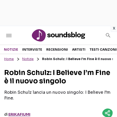
in
x
Sezioni
NOTIZIE
INTERVISTE
RECENSIONI
ARTISTI
TESTI CANZONI
Home
Notizie
Robin Schulz: I Believe I’m Fine è il nuovo si
NOTIZIE
ARTISTI
Robin Schulz: I Believe I’m Fine
RECENSIONI MUSICALI
TESTI CANZONI
è il nuovo singolo
INTERVISTE
TOUR ED EVENTI
GOSSIP E CURIOSITÀ
TALENT SHOW
Robin Schulz lancia un nuovo singolo: I Believe I’m
Fine.
di
ERIKAFIUMI