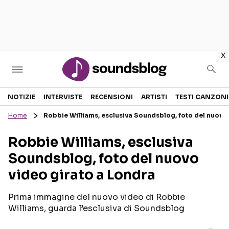
in
x
Sezioni
NOTIZIE
INTERVISTE
RECENSIONI
ARTISTI
TESTI CANZONI
Home
Robbie Williams, esclusiva Soundsblog, foto del nuovo
NOTIZIE
ARTISTI
Robbie Williams, esclusiva
RECENSIONI MUSICALI
TESTI CANZONI
Soundsblog, foto del nuovo
INTERVISTE
TOUR ED EVENTI
video girato a Londra
GOSSIP E CURIOSITÀ
TALENT SHOW
Prima immagine del nuovo video di Robbie
Williams, guarda l’esclusiva di Soundsblog