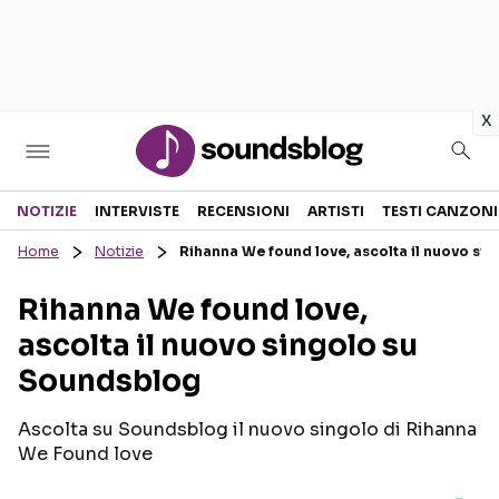
in
x
Sezioni
NOTIZIE
INTERVISTE
RECENSIONI
ARTISTI
TESTI CANZONI
Home
Notizie
Rihanna We found love, ascolta il nuovo si
NOTIZIE
ARTISTI
Rihanna We found love,
RECENSIONI MUSICALI
TESTI CANZONI
ascolta il nuovo singolo su
INTERVISTE
TOUR ED EVENTI
Soundsblog
GOSSIP E CURIOSITÀ
TALENT SHOW
Ascolta su Soundsblog il nuovo singolo di Rihanna
We Found love