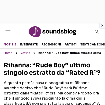
in
x
Sezioni
NOTIZIE
INTERVISTE
RECENSIONI
ARTISTI
TESTI CANZONI
Home
Notizie
Rihanna: “Rude Boy” ultimo singolo estratt
NOTIZIE
ARTISTI
Rihanna: “Rude Boy” ultimo
RECENSIONI MUSICALI
TESTI CANZONI
singolo estratto da “Rated R”?
INTERVISTE
TOUR ED EVENTI
GOSSIP E CURIOSITÀ
TALENT SHOW
A quanto pare la casa discografica di Rihanna
avrebbe deciso che “Rude Boy” sarà l’ultimo
estratto dalla “Rated R” era. Ma come? Proprio ora
che il singolo aveva raggiunto la cima della
classifica USA non si sfrutta la scia di successo? A