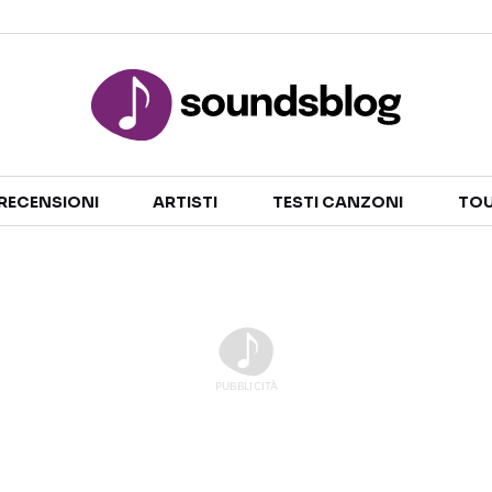
Sezioni
RECENSIONI
ARTISTI
TESTI CANZONI
TOU
NOTIZIE
ARTISTI
RECENSIONI MUSICALI
TESTI CANZONI
INTERVISTE
TOUR ED EVENTI
GOSSIP E CURIOSITÀ
TALENT SHOW