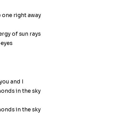
 one right away
nergy of sun rays
-eyes
you and I
monds in the sky
monds in the sky