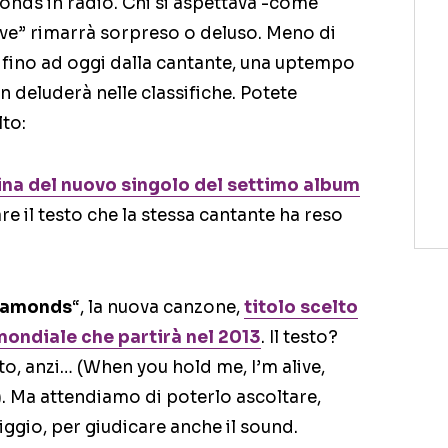
onds in radio. Chi si aspettava -come
ve” rimarrà sorpreso o deluso. Meno di
i fino ad oggi dalla cantante, una uptempo
deluderà nelle classifiche. Potete
to:
ina del nuovo singolo del settimo album
re il testo che la stessa cantante ha reso
iamonds
“, la nuova canzone,
titolo scelto
mondiale che partirà nel 2013
. Il testo?
, anzi… (When you hold me, I’m alive,
). Ma attendiamo di poterlo ascoltare,
ggio, per giudicare anche il sound.