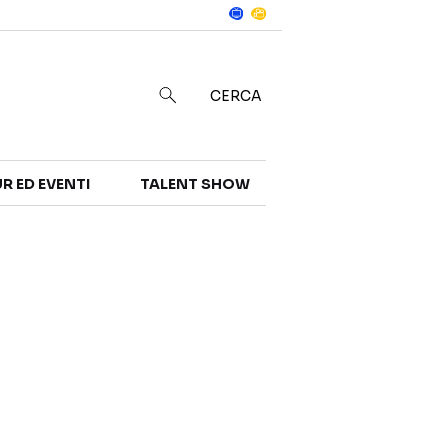
Notizie
in
CERCA
R ED EVENTI
TALENT SHOW