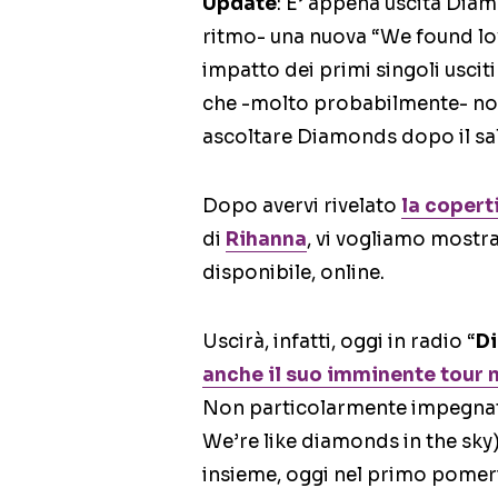
Update
: E’ appena uscita Diam
ritmo- una nuova “We found lo
impatto dei primi singoli uscit
che -molto probabilmente- non 
ascoltare Diamonds dopo il sal
Dopo avervi rivelato
la copert
di
Rihanna
, vi vogliamo mostra
disponibile, online.
Uscirà, infatti, oggi in radio “
D
anche il suo imminente tour 
Non particolarmente impegnato
We’re like diamonds in the sky
insieme, oggi nel primo pomeri