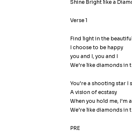
Shine Bright like a Dia
Verse 1
Find light in the beautifu
I choose to be happy
you and I, you and I
We’re like diamonds in t
You’re a shooting star I 
A vision of ecstasy
When you hold me, I’m a
We’re like diamonds in t
PRE