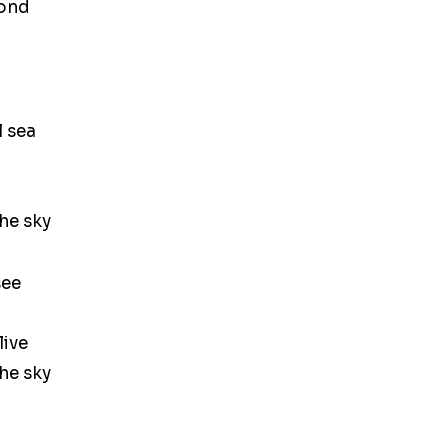
mond
l sea
he sky
see
live
he sky