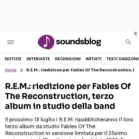
in
x
Sezioni
NOTIZIE
INTERVISTE
RECENSIONI
ARTISTI
TESTI CANZONI
Home
R.E.M.: riedizione per Fables Of The Reconstruction, te
NOTIZIE
ARTISTI
R.E.M.: riedizione per Fables Of
RECENSIONI MUSICALI
TESTI CANZONI
The Reconstruction, terzo
INTERVISTE
TOUR ED EVENTI
album in studio della band
GOSSIP E CURIOSITÀ
TALENT SHOW
Il prossimo 13 luglio i R.E.M. ripubblicheranno il loro
terzo album da studio Fables Of The
Reconstruction in versione limitata per il 25simo