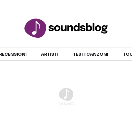
Sezioni
RECENSIONI
ARTISTI
TESTI CANZONI
TOU
NOTIZIE
ARTISTI
RECENSIONI MUSICALI
TESTI CANZONI
INTERVISTE
TOUR ED EVENTI
GOSSIP E CURIOSITÀ
TALENT SHOW