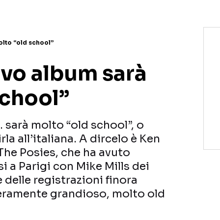
olto “old school”
uovo album sarà
school”
. sarà molto “old school”, o
la all’italiana. A dircelo è Ken
 The Posies, che ha avuto
i a Parigi con Mike Mills dei
 delle registrazioni finora
 veramente grandioso, molto old