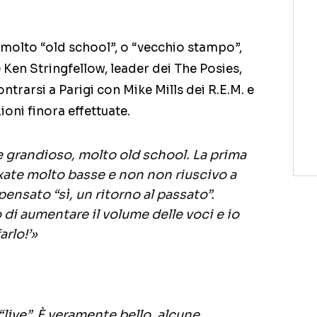
molto “old school”, o “vecchio stampo”,
 è Ken Stringfellow, leader dei The Posies,
ntrarsi a Parigi con Mike Mills dei R.E.M. e
ioni finora effettuate.
 grandioso, molto old school. La prima
xate molto basse e non non riuscivo a
pensato “sì, un ritorno al passato”.
di aumentare il volume delle voci e io
arlo!’»
live”. È veramente bello, alcune