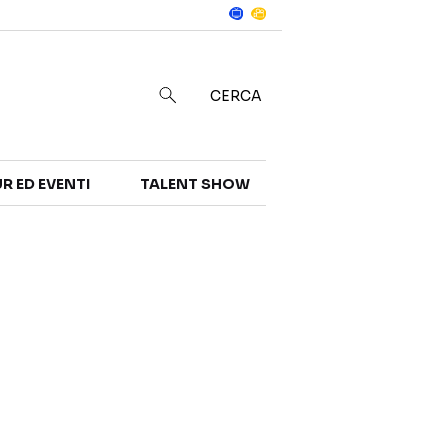
Notizie
in
CERCA
R ED EVENTI
TALENT SHOW