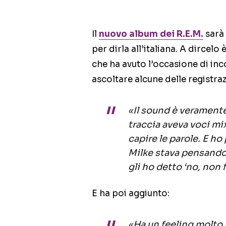
Il
nuovo album dei R.E.M.
sarà 
per dirla all’italiana. A dircelo
che ha avuto l’occasione di inco
ascoltare alcune delle registraz
«Il sound è veramente
traccia aveva voci mi
capire le parole. E ho 
Milke stava pensando 
gli ho detto ‘no, non f
E ha poi aggiunto:
«Ha un feeling molto “