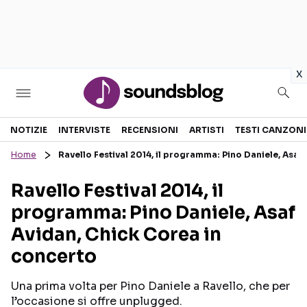
in
x
Sezioni
NOTIZIE
INTERVISTE
RECENSIONI
ARTISTI
TESTI CANZONI
Home
Ravello Festival 2014, il programma: Pino Daniele, Asaf
NOTIZIE
ARTISTI
Ravello Festival 2014, il
RECENSIONI MUSICALI
TESTI CANZONI
programma: Pino Daniele, Asaf
INTERVISTE
TOUR ED EVENTI
Avidan, Chick Corea in
GOSSIP E CURIOSITÀ
TALENT SHOW
concerto
Una prima volta per Pino Daniele a Ravello, che per
l’occasione si offre unplugged.