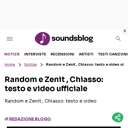
in
x
Sezioni
NOTIZIE
INTERVISTE
RECENSIONI
ARTISTI
TESTI CANZONI
Home
Notizie
Random e Zenit , Chiasso: testo e video uffi
NOTIZIE
ARTISTI
Random e Zenit , Chiasso:
RECENSIONI MUSICALI
TESTI CANZONI
testo e video ufficiale
INTERVISTE
TOUR ED EVENTI
GOSSIP E CURIOSITÀ
TALENT SHOW
Random e Zenit , Chiasso: testo e video
di
REDAZIONE BLOGO