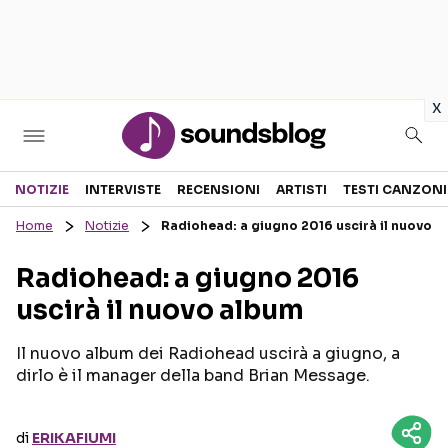
in
x
Sezioni
NOTIZIE
INTERVISTE
RECENSIONI
ARTISTI
TESTI CANZONI
Home
Notizie
Radiohead: a giugno 2016 uscirà il nuovo 
NOTIZIE
ARTISTI
Radiohead: a giugno 2016
RECENSIONI MUSICALI
TESTI CANZONI
uscirà il nuovo album
INTERVISTE
TOUR ED EVENTI
GOSSIP E CURIOSITÀ
TALENT SHOW
Il nuovo album dei Radiohead uscirà a giugno, a
dirlo è il manager della band Brian Message.
di
ERIKAFIUMI