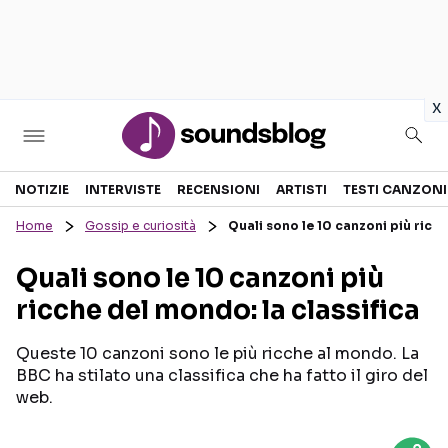
in
x
Sezioni
NOTIZIE
INTERVISTE
RECENSIONI
ARTISTI
TESTI CANZONI
Home
Gossip e curiosità
Quali sono le 10 canzoni più ricch
NOTIZIE
ARTISTI
Quali sono le 10 canzoni più
RECENSIONI MUSICALI
TESTI CANZONI
ricche del mondo: la classifica
INTERVISTE
TOUR ED EVENTI
GOSSIP E CURIOSITÀ
TALENT SHOW
Queste 10 canzoni sono le più ricche al mondo. La
BBC ha stilato una classifica che ha fatto il giro del
web.