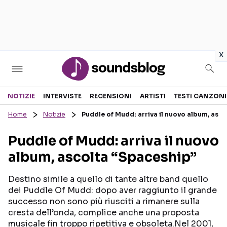
in
x
Sezioni
NOTIZIE
INTERVISTE
RECENSIONI
ARTISTI
TESTI CANZONI
Home
Notizie
Puddle of Mudd: arriva il nuovo album, asc
NOTIZIE
ARTISTI
Puddle of Mudd: arriva il nuovo
RECENSIONI MUSICALI
TESTI CANZONI
album, ascolta “Spaceship”
INTERVISTE
TOUR ED EVENTI
GOSSIP E CURIOSITÀ
TALENT SHOW
Destino simile a quello di tante altre band quello
dei Puddle Of Mudd: dopo aver raggiunto il grande
successo non sono più riusciti a rimanere sulla
cresta dell’onda, complice anche una proposta
musicale fin troppo ripetitiva e obsoleta.Nel 2001,