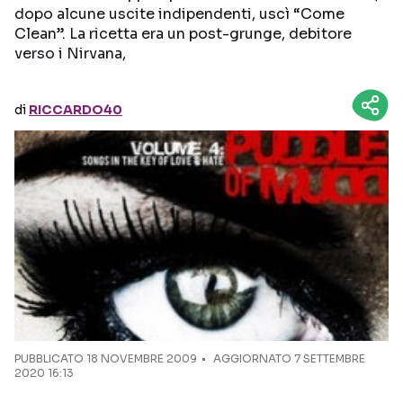
dopo alcune uscite indipendenti, uscì “Come
Clean”. La ricetta era un post-grunge, debitore
Seguici sui social
verso i Nirvana,
di
RICCARDO40
PUBBLICATO
18 NOVEMBRE 2009
AGGIORNATO 7 SETTEMBRE
2020 16:13