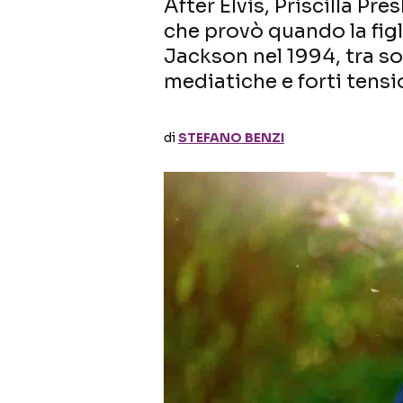
After Elvis, Priscilla Pr
che provò quando la fig
Jackson nel 1994, tra s
mediatiche e forti tensio
di
STEFANO BENZI