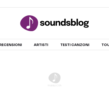
Sezioni
RECENSIONI
ARTISTI
TESTI CANZONI
TOU
NOTIZIE
ARTISTI
RECENSIONI MUSICALI
TESTI CANZONI
INTERVISTE
TOUR ED EVENTI
GOSSIP E CURIOSITÀ
TALENT SHOW