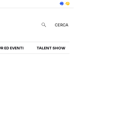
Notizie
in
CERCA
R ED EVENTI
TALENT SHOW