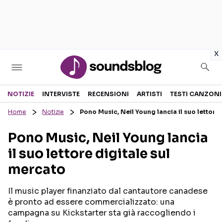
in
x
Sezioni
NOTIZIE
INTERVISTE
RECENSIONI
ARTISTI
TESTI CANZONI
Home
Notizie
Pono Music, Neil Young lancia il suo lettore
NOTIZIE
ARTISTI
Pono Music, Neil Young lancia
RECENSIONI MUSICALI
TESTI CANZONI
il suo lettore digitale sul
INTERVISTE
TOUR ED EVENTI
mercato
GOSSIP E CURIOSITÀ
TALENT SHOW
Il music player finanziato dal cantautore canadese
è pronto ad essere commercializzato: una
campagna su Kickstarter sta già raccogliendo i