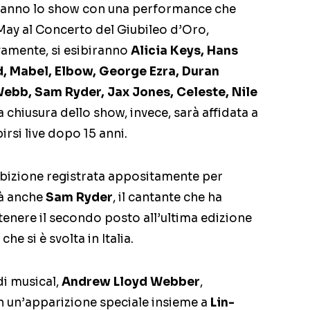
ranno lo show con una performance che
 May al Concerto del Giubileo d’Oro,
ivamente, si esibiranno
Alicia Keys, Hans
d, Mabel, Elbow, George Ezra, Duran
Webb, Sam Ryder, Jax Jones, Celeste, Nile
La chiusura dello show, invece, sarà affidata a
irsi live dopo 15 anni.
bizione registrata appositamente per
rà anche
Sam Ryder
, il cantante che ha
enere il secondo posto all’ultima edizione
, che si è svolta in Italia.
di musical,
Andrew Lloyd Webber
,
n un’apparizione speciale insieme a
Lin-