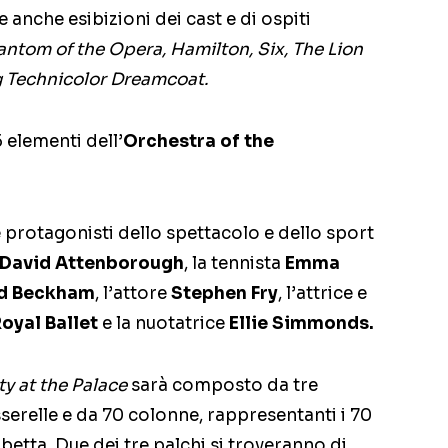
e anche esibizioni dei cast e di ospiti
ntom of the Opera, Hamilton, Six, The Lion
 Technicolor Dreamcoat.
 elementi dell’
Orchestra of the
 protagonisti dello spettacolo e dello sport
David Attenborough
, la tennista
Emma
d Beckham
, l’attore
Stephen Fry
, l’attrice e
oyal Ballet
e la nuotatrice
Ellie Simmonds.
ty at the Palace
sarà composto da tre
sserelle e da 70 colonne, rappresentanti i 70
betta. Due dei tre palchi si troveranno di