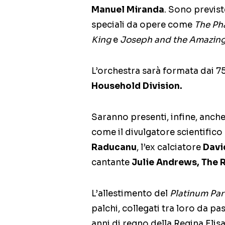
Manuel Miranda
. Sono previst
speciali da opere come
The Pha
King
e
Joseph and the Amazing
L’orchestra sarà formata dai 75
Household Division.
Saranno presenti, infine, anche
come il divulgatore scientifico
Raducanu
, l’ex calciatore
Davi
cantante
Julie Andrews, The R
L’allestimento del
Platinum Par
palchi, collegati tra loro da pa
anni di regno della Regina Elisa