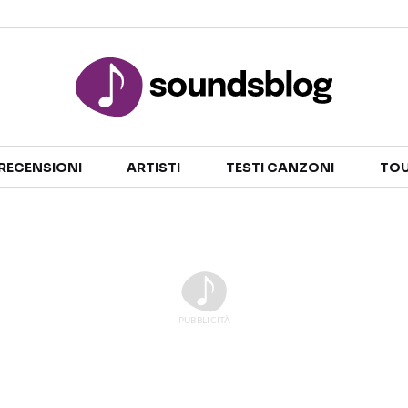
Sezioni
RECENSIONI
ARTISTI
TESTI CANZONI
TOU
NOTIZIE
ARTISTI
RECENSIONI MUSICALI
TESTI CANZONI
INTERVISTE
TOUR ED EVENTI
GOSSIP E CURIOSITÀ
TALENT SHOW