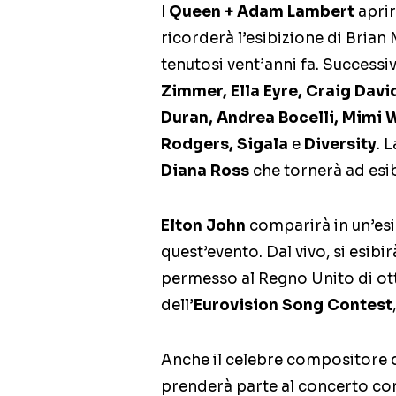
I
Queen + Adam Lambert
apri
ricorderà l’esibizione di Brian
tenutosi vent’anni fa. Success
Zimmer, Ella Eyre, Craig Davi
Duran, Andrea Bocelli, Mimi 
Rodgers, Sigala
e
Diversity
. 
Diana Ross
che tornerà ad esib
Elton John
comparirà in un’esi
quest’evento. Dal vivo, si esibi
permesso al Regno Unito di ott
dell’
Eurovision Song Contest
Anche il celebre compositore 
prenderà parte al concerto co