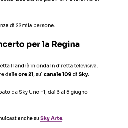
enza di 22mila persone.
certo per la Regina
tta II andrà in onda in diretta televisiva,
ire dalle
ore 21
, sul
canale 109
di
Sky
.
pato da Sky Uno +1, dal 3 al 5 giugno
imulcast anche su
Sky Arte
.