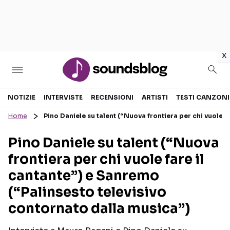
in
x
Sezioni
NOTIZIE
INTERVISTE
RECENSIONI
ARTISTI
TESTI CANZONI
Home
Pino Daniele su talent (“Nuova frontiera per chi vuole f
NOTIZIE
ARTISTI
Pino Daniele su talent (“Nuova
RECENSIONI MUSICALI
TESTI CANZONI
frontiera per chi vuole fare il
INTERVISTE
TOUR ED EVENTI
cantante”) e Sanremo
GOSSIP E CURIOSITÀ
TALENT SHOW
(“Palinsesto televisivo
contornato dalla musica”)