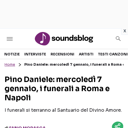
in
x
Sezioni
NOTIZIE
INTERVISTE
RECENSIONI
ARTISTI
TESTI CANZONI
Home
Pino Daniele: mercoledì 7 gennaio, i funerali a Roma e 
NOTIZIE
ARTISTI
Pino Daniele: mercoledì 7
RECENSIONI MUSICALI
TESTI CANZONI
gennaio, i funerali a Roma e
INTERVISTE
TOUR ED EVENTI
Napoli
GOSSIP E CURIOSITÀ
TALENT SHOW
I funerali si terranno al Santuario del Divino Amore.