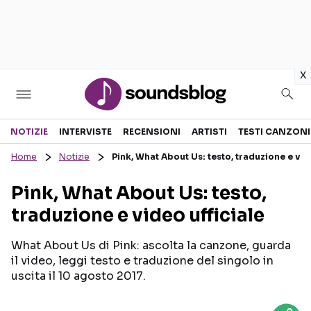
in
x
Sezioni
NOTIZIE
INTERVISTE
RECENSIONI
ARTISTI
TESTI CANZONI
Home
Notizie
Pink, What About Us: testo, traduzione e vide
NOTIZIE
ARTISTI
Pink, What About Us: testo,
RECENSIONI MUSICALI
TESTI CANZONI
traduzione e video ufficiale
INTERVISTE
TOUR ED EVENTI
GOSSIP E CURIOSITÀ
TALENT SHOW
What About Us di Pink: ascolta la canzone, guarda
il video, leggi testo e traduzione del singolo in
uscita il 10 agosto 2017.