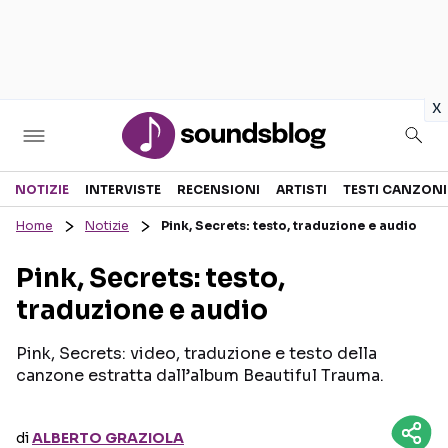
in
x
Sezioni
NOTIZIE
INTERVISTE
RECENSIONI
ARTISTI
TESTI CANZONI
Home
Notizie
Pink, Secrets: testo, traduzione e audio
NOTIZIE
ARTISTI
Pink, Secrets: testo,
RECENSIONI MUSICALI
TESTI CANZONI
traduzione e audio
INTERVISTE
TOUR ED EVENTI
GOSSIP E CURIOSITÀ
TALENT SHOW
Pink, Secrets: video, traduzione e testo della
canzone estratta dall’album Beautiful Trauma.
di
ALBERTO GRAZIOLA