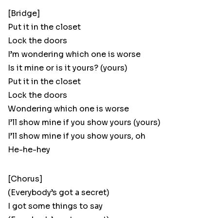
[Bridge]
Put it in the closet
Lock the doors
I’m wondering which one is worse
Is it mine or is it yours? (yours)
Put it in the closet
Lock the doors
Wondering which one is worse
I’ll show mine if you show yours (yours)
I’ll show mine if you show yours, oh
He-he-hey
[Chorus]
(Everybody’s got a secret)
I got some things to say