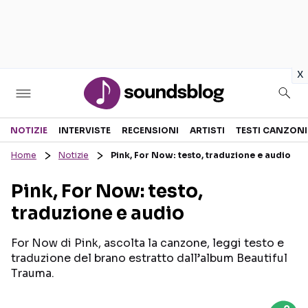
in
x
Sezioni
NOTIZIE
INTERVISTE
RECENSIONI
ARTISTI
TESTI CANZONI
Home
Notizie
Pink, For Now: testo, traduzione e audio
NOTIZIE
ARTISTI
Pink, For Now: testo,
RECENSIONI MUSICALI
TESTI CANZONI
traduzione e audio
INTERVISTE
TOUR ED EVENTI
GOSSIP E CURIOSITÀ
TALENT SHOW
For Now di Pink, ascolta la canzone, leggi testo e
traduzione del brano estratto dall’album Beautiful
Trauma.