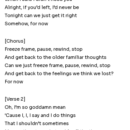
Alright, if you’d left, I’d never be
Tonight can we just get it right
Somehow, for now
[Chorus]
Freeze frame, pause, rewind, stop
And get back to the older familiar thoughts
Can we just freeze frame, pause, rewind, stop
And get back to the feelings we think we lost?
For now
[Verse 2]
Oh, I’m so goddamn mean
‘Cause I, I, I say and I do things
That I shouldn’t sometimes