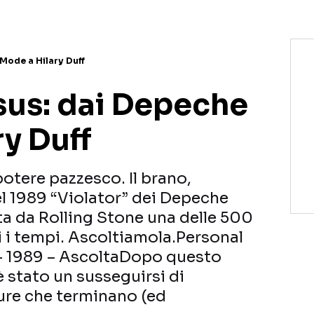
Mode a Hilary Duff
sus: dai Depeche
y Duff
otere pazzesco. Il brano,
l 1989 “Violator” dei Depeche
a da Rolling Stone una delle 500
ti i tempi. Ascoltiamola.Personal
– 1989 – AscoltaDopo questo
 stato un susseguirsi di
ture che terminano (ed