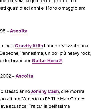
icercarvela, la qualità del prodotto è
ti quasi dieci anni e il loro omaggio era
998 –
Ascolta
in cui i
Gravity Kills
hanno realizzato una
Depeche, l’ennesima, un po’ più heavy rock,
ne dei brani per
Guitar Hero 2
.
– 2002 –
Ascolta
llo stesso anno
Johnny Cash
, che morirà
l suo album “American IV: The Man Comes
ve acustica. Tra cui la bellissima