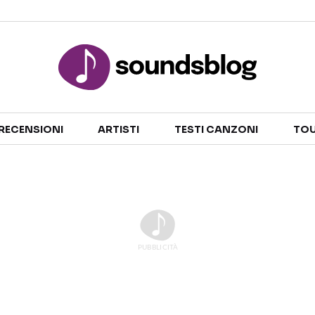
Sezioni
RECENSIONI
ARTISTI
TESTI CANZONI
TOU
NOTIZIE
ARTISTI
RECENSIONI MUSICALI
TESTI CANZONI
INTERVISTE
TOUR ED EVENTI
GOSSIP E CURIOSITÀ
TALENT SHOW