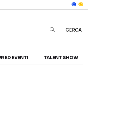
Notizie
in
CERCA
R ED EVENTI
TALENT SHOW