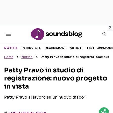
in
x
Sezioni
NOTIZIE
INTERVISTE
RECENSIONI
ARTISTI
TESTI CANZONI
Home
Notizie
Patty Pravo in studio di registrazione: nuov
NOTIZIE
ARTISTI
Patty Pravo in studio di
RECENSIONI MUSICALI
TESTI CANZONI
registrazione: nuovo progetto
INTERVISTE
TOUR ED EVENTI
in vista
GOSSIP E CURIOSITÀ
TALENT SHOW
Patty Pravo al lavoro su un nuovo disco?