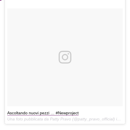
Ascoltando nuovi pezzi … #Newproject
Una foto pubblicata da Patty Pravo (@patty_pravo_official) in data: