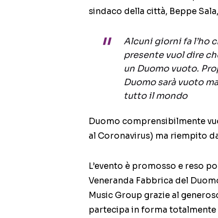
sindaco della città, Beppe Sala,
Alcuni giorni fa l’ho 
presente vuol dire che
un Duomo vuoto. Propo
Duomo sarà vuoto ma 
tutto il mondo
Duomo comprensibilmente vuoto
al Coronavirus) ma riempito dal
L’evento è promosso e reso pos
Veneranda Fabbrica del Duomo,
Music Group grazie al generos
partecipa in forma totalmente 