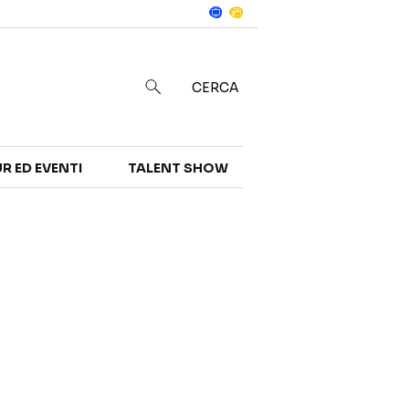
Notizie
in
CERCA
R ED EVENTI
TALENT SHOW