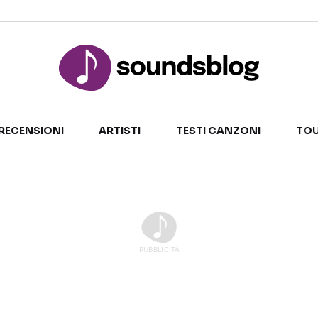
Sezioni
RECENSIONI
ARTISTI
TESTI CANZONI
TOU
NOTIZIE
ARTISTI
RECENSIONI MUSICALI
TESTI CANZONI
INTERVISTE
TOUR ED EVENTI
GOSSIP E CURIOSITÀ
TALENT SHOW