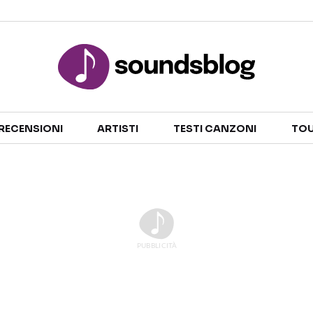
Sezioni
RECENSIONI
ARTISTI
TESTI CANZONI
TOU
NOTIZIE
ARTISTI
RECENSIONI MUSICALI
TESTI CANZONI
INTERVISTE
TOUR ED EVENTI
GOSSIP E CURIOSITÀ
TALENT SHOW