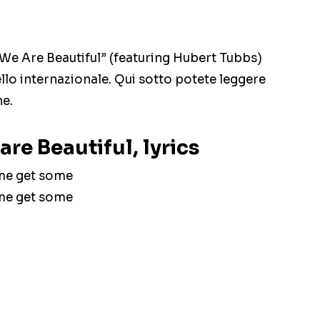
“We Are Beautiful” (featuring Hubert Tubbs)
ivello internazionale. Qui sotto potete leggere
ne.
re Beautiful, lyrics
ome get some
ome get some