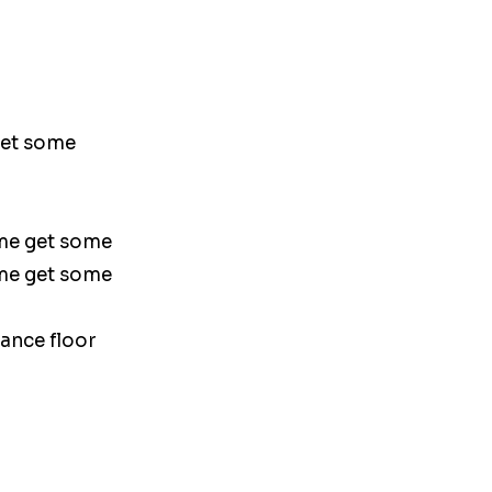
get some
ome get some
ome get some
dance floor