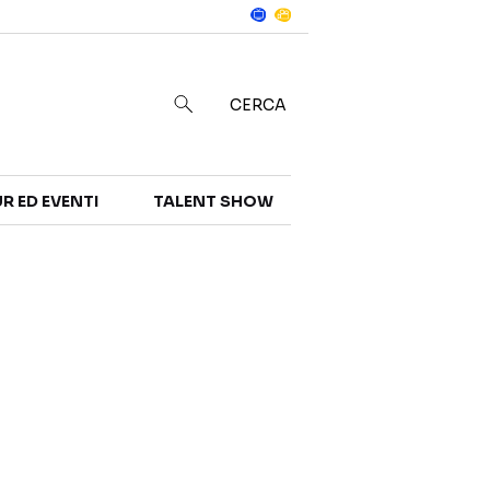
Notizie
in
CERCA
R ED EVENTI
TALENT SHOW