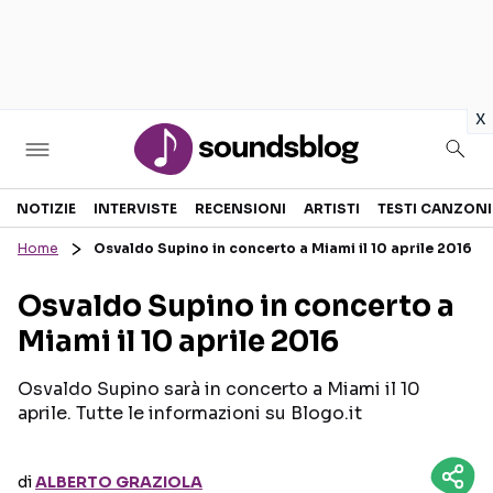
in
x
Sezioni
NOTIZIE
INTERVISTE
RECENSIONI
ARTISTI
TESTI CANZONI
Home
Osvaldo Supino in concerto a Miami il 10 aprile 2016
NOTIZIE
ARTISTI
Osvaldo Supino in concerto a
RECENSIONI MUSICALI
TESTI CANZONI
Miami il 10 aprile 2016
INTERVISTE
TOUR ED EVENTI
GOSSIP E CURIOSITÀ
TALENT SHOW
Osvaldo Supino sarà in concerto a Miami il 10
aprile. Tutte le informazioni su Blogo.it
di
ALBERTO GRAZIOLA