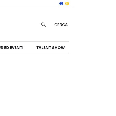
Notizie
in
CERCA
R ED EVENTI
TALENT SHOW