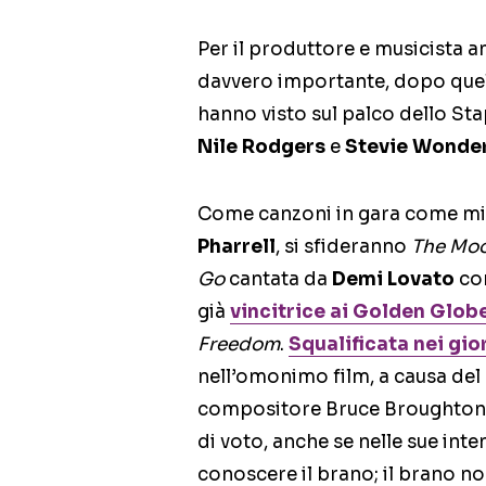
Per il produttore e musicista 
davvero importante, dopo quel
hanno visto sul palco dello St
Nile Rodgers
e
Stevie Wonde
Come canzoni in gara come mig
Pharrell
, si sfideranno
The Mo
Go
cantata da
Demi Lovato
con
già
vincitrice ai
Golden Globe
Freedom
.
Squalificata nei gio
nell’omonimo film, a causa de
compositore Bruce Broughton 
di voto, anche se nelle sue inten
conoscere il brano; il brano no