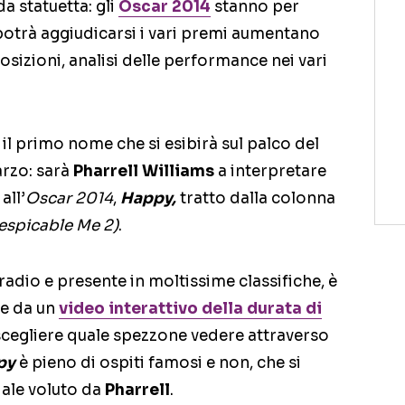
da statuetta: gli
Oscar 2014
stanno per
 potrà aggiudicarsi i vari premi aumentano
osizioni, analisi delle performance nei vari
il primo nome che si esibirà sul palco del
arzo: sarà
Pharrell Williams
a interpretare
all’
Oscar 2014
,
Happy,
tratto dalla colonna
espicable Me 2)
.
 radio e presente in moltissime classifiche, è
e da un
video interattivo della durata di
 scegliere quale spezzone vedere attraverso
py
è pieno di ospiti famosi e non, che si
iale voluto da
Pharrell
.