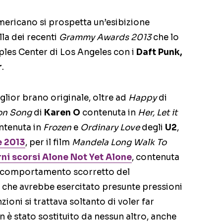
americano si prospetta un’esibizione
la dei recenti
Grammy Awards 2013
che lo
aples Center di Los Angeles con i
Daft Punk,
r
.
lior brano originale, oltre ad
Happy
di
on Song
di
Karen O
contenuta in
Her, Let it
tenuta in
Frozen
e
Ordinary Love
degli
U2
,
 2013
, per il film
Mandela Long Walk To
rni scorsi
Alone Not Yet Alone
, contenuta
l comportamento scorretto del
che avrebbe esercitato presunte pressioni
zioni si trattava soltanto di voler far
n è stato sostituito da nessun altro, anche