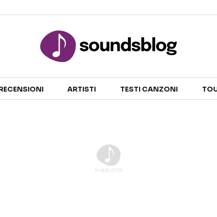
Sezioni
RECENSIONI
ARTISTI
TESTI CANZONI
TOU
NOTIZIE
ARTISTI
RECENSIONI MUSICALI
TESTI CANZONI
INTERVISTE
TOUR ED EVENTI
GOSSIP E CURIOSITÀ
TALENT SHOW