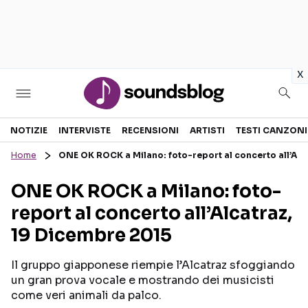
in
x
Sezioni
NOTIZIE
INTERVISTE
RECENSIONI
ARTISTI
TESTI CANZONI
Home
ONE OK ROCK a Milano: foto-report al concerto all’Alc
NOTIZIE
ARTISTI
ONE OK ROCK a Milano: foto-
RECENSIONI MUSICALI
TESTI CANZONI
report al concerto all’Alcatraz,
INTERVISTE
TOUR ED EVENTI
19 Dicembre 2015
GOSSIP E CURIOSITÀ
TALENT SHOW
Il gruppo giapponese riempie l’Alcatraz sfoggiando
un gran prova vocale e mostrando dei musicisti
come veri animali da palco.