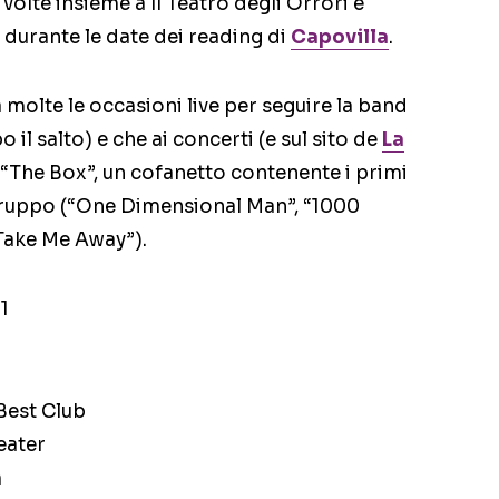
 volte insieme a Il Teatro degli Orrori e
durante le date dei reading di
Capovilla
.
molte le occasioni live per seguire la band
il salto) e che ai concerti (e sul sito de
La
 “The Box”, un cofanetto contenente i primi
gruppo (“One Dimensional Man”, “1000
“Take Me Away”).
1
Best Club
eater
m