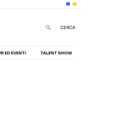
Notizie
in
CERCA
R ED EVENTI
TALENT SHOW