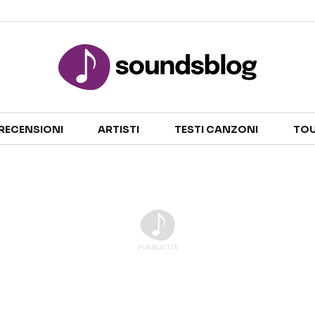
Sezioni
RECENSIONI
ARTISTI
TESTI CANZONI
TOU
NOTIZIE
ARTISTI
RECENSIONI MUSICALI
TESTI CANZONI
INTERVISTE
TOUR ED EVENTI
GOSSIP E CURIOSITÀ
TALENT SHOW