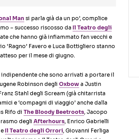
onal Man
si parla già da un po’, complice
simo – successo riscosso da
Il Teatro degli
date che hanno già infiammato fan vecchi e
lio ‘Ragno’ Favero e Luca Bottigliero stanno
atteso per il mese di giugno.
 indipendente che sono arrivati a portare il
 Eugene Robinson degli
Oxbow
a Justin
ranz Stahl degli Scream (già chitarrista
 amici e ‘compagni di viaggio’ anche dalla
us Rifo di
The Bloody Beetroots
, Jacopo
Erasmo degli
Afterhours
, Enrico Gabrielli
de
Il Teatro degli Orrori
, Giovanni Ferliga