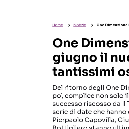
Home
Notizie
One Dimensional 
One Dimensi
giugno il n
tantissimi o
Del ritorno degli One Di
po’, complice non solo i
successo riscosso da Il 
serie di date che hanno 
Pierpaolo Capovilla, Giu
Bottigliero stanno ulti