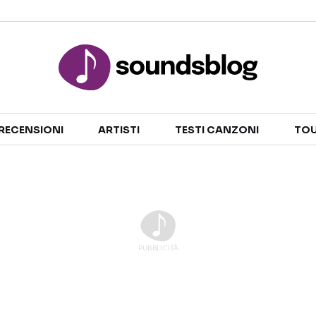
Sezioni
RECENSIONI
ARTISTI
TESTI CANZONI
TOU
NOTIZIE
ARTISTI
RECENSIONI MUSICALI
TESTI CANZONI
INTERVISTE
TOUR ED EVENTI
GOSSIP E CURIOSITÀ
TALENT SHOW