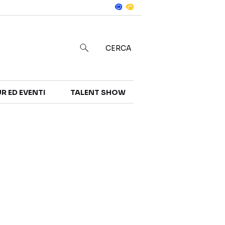
Notizie
in
CERCA
R ED EVENTI
TALENT SHOW