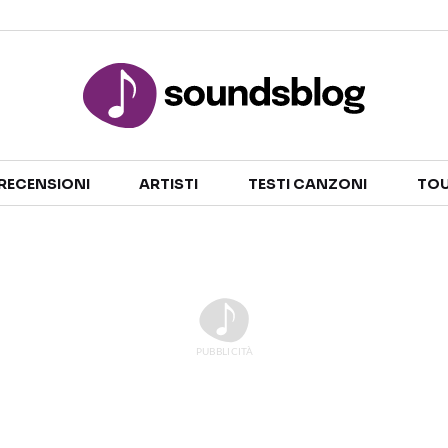
Sezioni
RECENSIONI
ARTISTI
TESTI CANZONI
TOU
NOTIZIE
ARTISTI
RECENSIONI MUSICALI
TESTI CANZONI
INTERVISTE
TOUR ED EVENTI
GOSSIP E CURIOSITÀ
TALENT SHOW