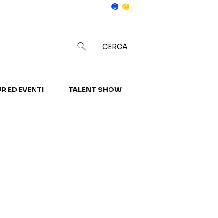
Notizie
in
CERCA
R ED EVENTI
TALENT SHOW