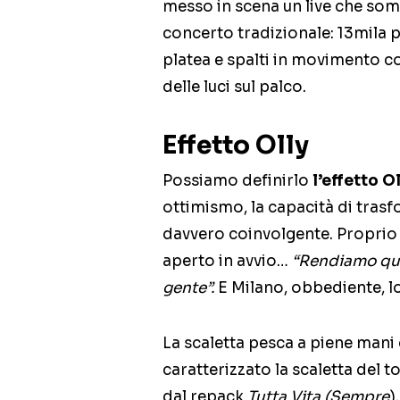
messo in scena un live che somi
concerto tradizionale: 13mila 
platea e spalti in movimento c
delle luci sul palco.
Effetto Olly
Possiamo definirlo
l’effetto Ol
ottimismo, la capacità di trasfo
davvero coinvolgente. Proprio
aperto in avvio…
“Rendiamo qu
gente”.
E Milano, obbediente, 
La scaletta pesca a piene mani
caratterizzato la scaletta del t
dal repack
Tutta Vita (Sempre
)