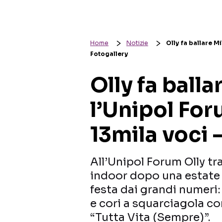
Home
Notizie
Olly fa ballare M
Fotogallery
Olly fa balla
l’Unipol For
13mila voci 
All’Unipol Forum Olly t
indoor dopo una estate t
festa dai grandi numeri:
e cori a squarciagola co
“Tutta Vita (Sempre)”.