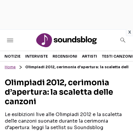
in
x
Sezioni
NOTIZIE
INTERVISTE
RECENSIONI
ARTISTI
TESTI CANZONI
Home
Olimpiadi 2012, cerimonia d’apertura: la scaletta delle
NOTIZIE
ARTISTI
Olimpiadi 2012, cerimonia
RECENSIONI MUSICALI
TESTI CANZONI
d’apertura: la scaletta delle
INTERVISTE
TOUR ED EVENTI
canzoni
GOSSIP E CURIOSITÀ
TALENT SHOW
Le esibizioni live alle Olimpiadi 2012 e la scaletta
delle canzoni suonate durante la cerimonia
d’apertura: leggi la setlist su Soundsblog