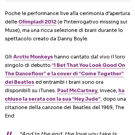
Poche le performance live alla cerimonia d’apertura
delle
Olimpiadi 2012
(e l’interrogativo missing sui
Muse), ma una ricca selezione di brani durante lo
spettacolo creato da Danny Boyle.
Gli
Arctic Monkeys
hanno cantato dal vivo il loro
singolo di debutto
“I Bet That You Look Good On
The Dancefloor” e la cover di “Come Together”
dei Beatles
ed entrambi i brani sono ora
disponibili su iTunes.
Paul McCartney
, invece,
ha
chiuso la serata con la sua “Hey Jude”
, dopo una
citazione della canzone dei Beatles del 1969, The
End:
“And in the end, the love you take is