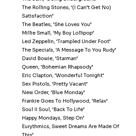
The Rolling Stones, ‘(I Can’t Get No)
Satisfaction’
The Beatles, ‘She Loves You’
Millie Small, ‘My Boy Lollipop’
Led Zeppelin, ‘Trampled Under Foot’
The Specials, ‘A Message To You Rudy’
David Bowie, ‘Starman’
Queen, ‘Bohemian Rhapsody’
Eric Clapton, ‘Wonderful Tonight’
Sex Pistols, ‘Pretty Vacant’
New Order, ‘Blue Monday’
Frankie Goes To Hollywood, ‘Relax’
Soul II Soul, ‘Back To Life’
Happy Mondays, Step On’
Eurythmics, Sweet Dreams Are Made Of
This’