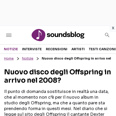
in
x
Sezioni
NOTIZIE
INTERVISTE
RECENSIONI
ARTISTI
TESTI CANZONI
Home
Notizie
Nuovo disco degli Offspring in arrivo nel 
NOTIZIE
ARTISTI
Nuovo disco degli Offspring in
RECENSIONI MUSICALI
TESTI CANZONI
arrivo nel 2008?
INTERVISTE
TOUR ED EVENTI
GOSSIP E CURIOSITÀ
TALENT SHOW
Il punto di domanda sostituisce in realtà una data,
che al momento non c’è per il nuovo album in
studio degli Offspring, ma che a quanto pare sta
prendendo forma in questi mesi. Nel diario che si
legge sul sito degli Offspring il cantante Dexter