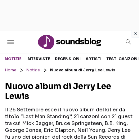
in
x
Sezioni
NOTIZIE
INTERVISTE
RECENSIONI
ARTISTI
TESTI CANZONI
Home
Notizie
Nuovo album di Jerry Lee Lewis
NOTIZIE
ARTISTI
Nuovo album di Jerry Lee
RECENSIONI MUSICALI
TESTI CANZONI
Lewis
INTERVISTE
TOUR ED EVENTI
GOSSIP E CURIOSITÀ
TALENT SHOW
Il 26 Settembre esce il nuovo album del killer dal
titolo “Last Man Standing”, 21 canzoni con 21 guest
tra cui Mick Jagger, Bruce Springsteen, B.B. King,
George Jones, Eric Clapton, Neil Young. Jerry Lee
fu uno dei pionieri del rock della Sun Records di