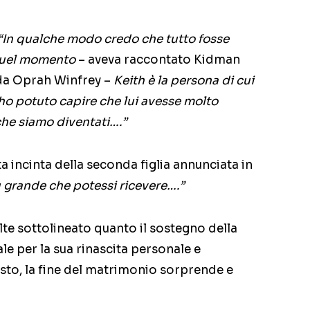
“In qualche modo credo che tutto fosse
 quel momento
– aveva raccontato Kidman
 da Oprah Winfrey –
Keith è la persona di cui
o potuto capire che lui avesse molto
che siamo diventati….”
 incinta della seconda figlia annunciata in
ù grande che potessi ricevere….”
olte sottolineato quanto il sostegno della
e per la sua rinascita personale e
sto, la fine del matrimonio sorprende e