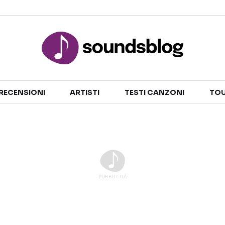
Sezioni
RECENSIONI
ARTISTI
TESTI CANZONI
TOU
NOTIZIE
ARTISTI
RECENSIONI MUSICALI
TESTI CANZONI
INTERVISTE
TOUR ED EVENTI
GOSSIP E CURIOSITÀ
TALENT SHOW