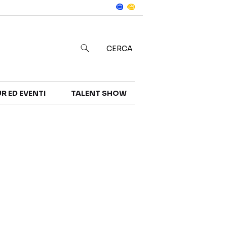
Notizie
in
CERCA
R ED EVENTI
TALENT SHOW