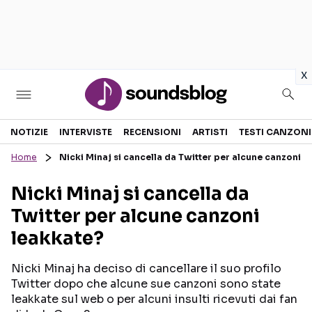
in
x
Sezioni
NOTIZIE
INTERVISTE
RECENSIONI
ARTISTI
TESTI CANZONI
Home
Nicki Minaj si cancella da Twitter per alcune canzoni l
NOTIZIE
ARTISTI
Nicki Minaj si cancella da
RECENSIONI MUSICALI
TESTI CANZONI
Twitter per alcune canzoni
INTERVISTE
TOUR ED EVENTI
leakkate?
GOSSIP E CURIOSITÀ
TALENT SHOW
Nicki Minaj ha deciso di cancellare il suo profilo
Twitter dopo che alcune sue canzoni sono state
leakkate sul web o per alcuni insulti ricevuti dai fan