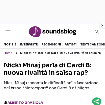
in
x
Sezioni
NOTIZIE
INTERVISTE
RECENSIONI
ARTISTI
TESTI CANZONI
Home
Nicki Minaj parla di Cardi B: nuova rivalità in salsa rap?
NOTIZIE
ARTISTI
Nicki Minaj parla di Cardi B:
RECENSIONI MUSICALI
TESTI CANZONI
nuova rivalità in salsa rap?
INTERVISTE
TOUR ED EVENTI
GOSSIP E CURIOSITÀ
TALENT SHOW
Nicki Minaj racconta le difficoltà nella lavorazione
del brano “Motorsport” con Cardi B e i Migos.
di
ALBERTO GRAZIOLA