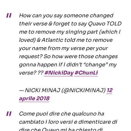
How can you say someone changed
their verse & forget to say Quavo TOLD
me to remove my singing part (which I
loved) & Atlantic told me to remove
your name from my verse per your
request? So how were those changes
gonna happen if I didn’t “change” my
verse? ??
#NickiDay
#ChunLi
— NICKI MINAJ (@NICKIMINAJ)
12
aprile 2018
Come puoi dire che qualcuno ha
cambiato i loro versi e dimenticare di
dire che Quavo mi ha chiesto di