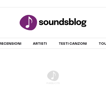
Sezioni
RECENSIONI
ARTISTI
TESTI CANZONI
TOU
NOTIZIE
ARTISTI
RECENSIONI MUSICALI
TESTI CANZONI
INTERVISTE
TOUR ED EVENTI
GOSSIP E CURIOSITÀ
TALENT SHOW