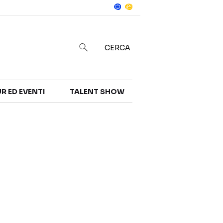
Notizie
in
CERCA
R ED EVENTI
TALENT SHOW