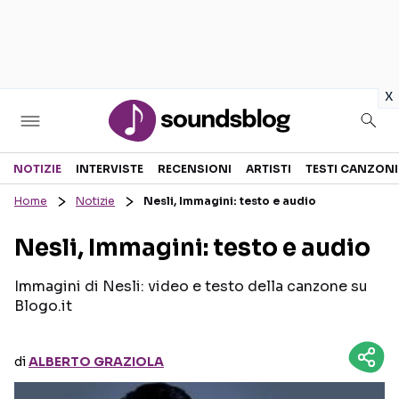
in
x
Sezioni
NOTIZIE
INTERVISTE
RECENSIONI
ARTISTI
TESTI CANZONI
Home
Notizie
Nesli, Immagini: testo e audio
NOTIZIE
ARTISTI
Nesli, Immagini: testo e audio
RECENSIONI MUSICALI
TESTI CANZONI
INTERVISTE
TOUR ED EVENTI
Immagini di Nesli: video e testo della canzone su
Blogo.it
GOSSIP E CURIOSITÀ
TALENT SHOW
di
ALBERTO GRAZIOLA