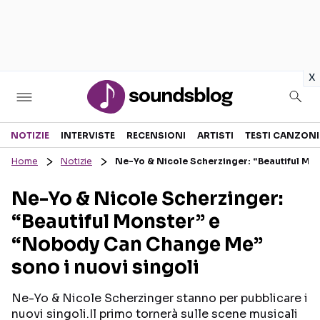
in
x
Sezioni
NOTIZIE
INTERVISTE
RECENSIONI
ARTISTI
TESTI CANZONI
Home
Notizie
Ne-Yo & Nicole Scherzinger: “Beautiful Mo
NOTIZIE
ARTISTI
Ne-Yo & Nicole Scherzinger:
RECENSIONI MUSICALI
TESTI CANZONI
“Beautiful Monster” e
INTERVISTE
TOUR ED EVENTI
“Nobody Can Change Me”
GOSSIP E CURIOSITÀ
TALENT SHOW
sono i nuovi singoli
Ne-Yo & Nicole Scherzinger stanno per pubblicare i
nuovi singoli.Il primo tornerà sulle scene musicali