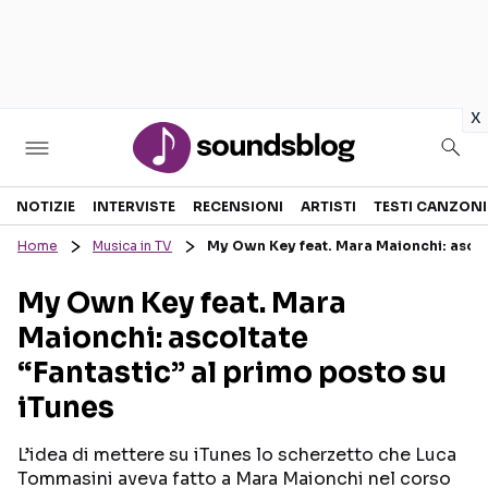
in
x
Sezioni
NOTIZIE
INTERVISTE
RECENSIONI
ARTISTI
TESTI CANZONI
Home
Musica in TV
My Own Key feat. Mara Maionchi: ascolt
NOTIZIE
ARTISTI
My Own Key feat. Mara
RECENSIONI MUSICALI
TESTI CANZONI
Maionchi: ascoltate
INTERVISTE
TOUR ED EVENTI
“Fantastic” al primo posto su
GOSSIP E CURIOSITÀ
TALENT SHOW
iTunes
L’idea di mettere su iTunes lo scherzetto che Luca
Tommasini aveva fatto a Mara Maionchi nel corso