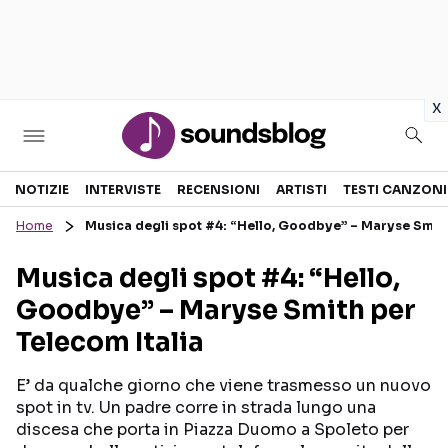
in
x
Sezioni
NOTIZIE
INTERVISTE
RECENSIONI
ARTISTI
TESTI CANZONI
Home
Musica degli spot #4: “Hello, Goodbye” – Maryse Smith
NOTIZIE
ARTISTI
Musica degli spot #4: “Hello,
RECENSIONI MUSICALI
TESTI CANZONI
Goodbye” – Maryse Smith per
INTERVISTE
TOUR ED EVENTI
Telecom Italia
GOSSIP E CURIOSITÀ
TALENT SHOW
E’ da qualche giorno che viene trasmesso un nuovo
spot in tv. Un padre corre in strada lungo una
discesa che porta in Piazza Duomo a Spoleto per