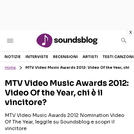
in
x
Sezioni
NOTIZIE
INTERVISTE
RECENSIONI
ARTISTI
TESTI CANZONI
Home
MTV Video Music Awards 2012: Video Of the Year, chi è i
NOTIZIE
ARTISTI
MTV Video Music Awards 2012:
RECENSIONI MUSICALI
TESTI CANZONI
Video Of the Year, chi è il
INTERVISTE
TOUR ED EVENTI
vincitore?
GOSSIP E CURIOSITÀ
TALENT SHOW
MTV Video Music Awards 2012 Nomination Video
Of The Year, leggile su Soundsblog e scopri il
vincitore