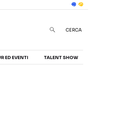
Notizie
in
CERCA
R ED EVENTI
TALENT SHOW