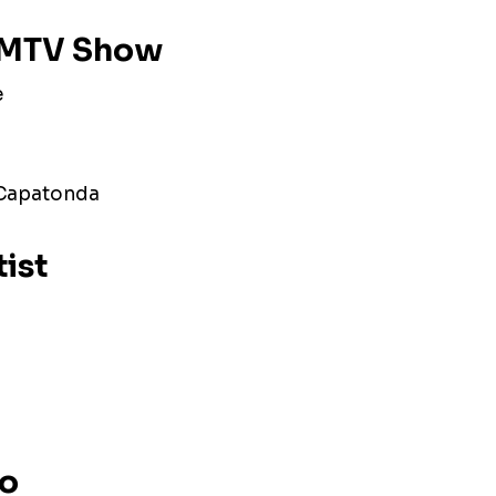
t MTV Show
e
 Capatonda
ist
eo