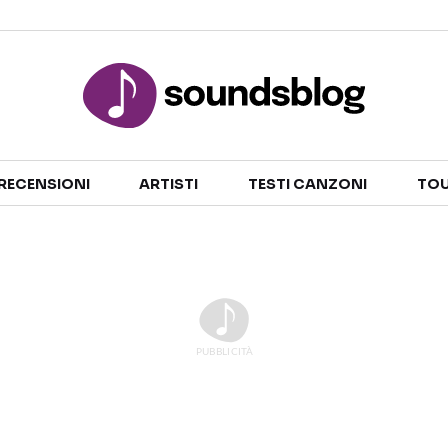
Sezioni
RECENSIONI
ARTISTI
TESTI CANZONI
TOU
NOTIZIE
ARTISTI
RECENSIONI MUSICALI
TESTI CANZONI
INTERVISTE
TOUR ED EVENTI
GOSSIP E CURIOSITÀ
TALENT SHOW