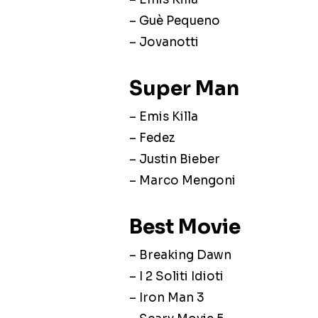
– Guè Pequeno
– Jovanotti
Super Man
– Emis Killa
– Fedez
– Justin Bieber
– Marco Mengoni
Best Movie
– Breaking Dawn
– I 2 Soliti Idioti
– Iron Man 3