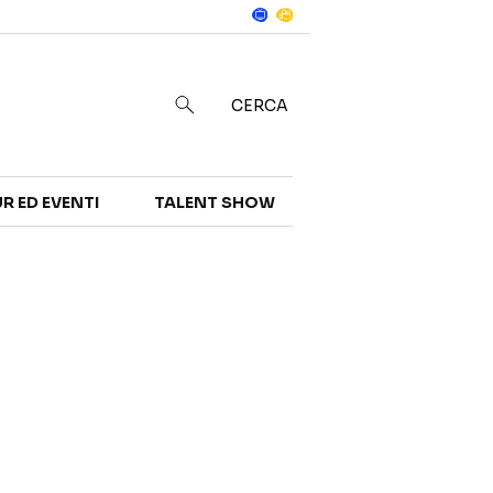
Notizie
in
CERCA
R ED EVENTI
TALENT SHOW