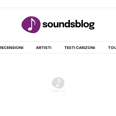
Sezioni
RECENSIONI
ARTISTI
TESTI CANZONI
TOU
NOTIZIE
ARTISTI
RECENSIONI MUSICALI
TESTI CANZONI
INTERVISTE
TOUR ED EVENTI
GOSSIP E CURIOSITÀ
TALENT SHOW