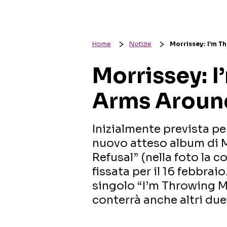
Home
Notizie
Morrissey: I’m T
Morrissey: 
Arms Around
Inizialmente prevista pe
nuovo atteso album di Mo
Refusal” (nella foto la c
fissata per il 16 febbraio
singolo “I’m Throwing 
conterrà anche altri due