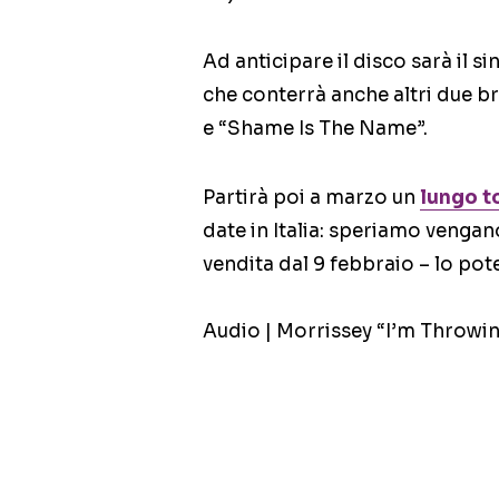
Ad anticipare il disco sarà il
che conterrà anche altri due b
e “Shame Is The Name”.
Partirà poi a marzo un
lungo t
date in Italia: speriamo vengano
vendita dal 9 febbraio – lo pote
Audio | Morrissey “I’m Throwi