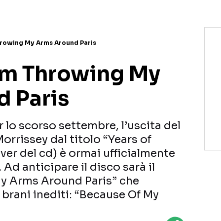
hrowing My Arms Around Paris
I’m Throwing My
 Paris
r lo scorso settembre, l’uscita del
rrissey dal titolo “Years of
over del cd) è ormai ufficialmente
. Ad anticipare il disco sarà il
My Arms Around Paris” che
 brani inediti: “Because Of My